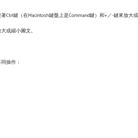
l鍵（在Macintosh鍵盤上是Command鍵）和+／-鍵來放
放大或縮小圖文。
不同操作：