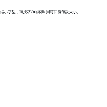
大或縮小字型，而按著Ctrl鍵和0則可回復預設大小。