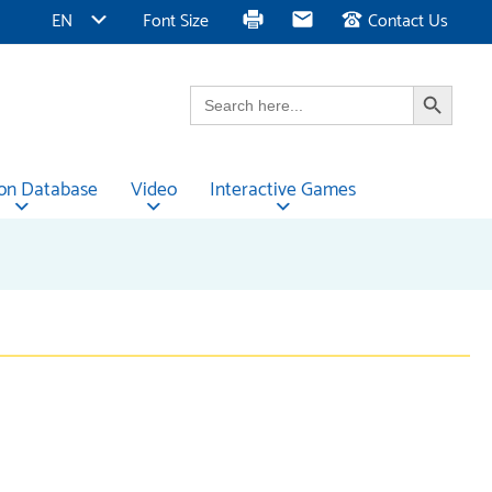
EN
Font Size
Contact Us
Search Button
Search
for:
ion Database
Video
Interactive Games